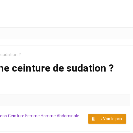
t
 sudation ?
ne ceinture de sudation ?
itness Ceinture Femme Homme Abdominale
→ Voir le prix