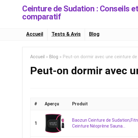
Ceinture de Sudation : Conseils e
comparatif
Accueil
Tests & Avis
Blog
Accueil
»
Blog
»
Peut-on dormir avec une ceinture de
Peut-on dormir avec u
#
Aperçu
Produit
Baozun Ceinture de Sudation,F
1
Ceinture Néoprène Sauna...